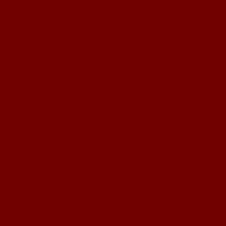
UK Betting 
Bit
ολα τα
Best Non
Sites 
Meilleur
Meilleur Ca
Non Ga
Non Ga
Onl
Siti 
Non Gam