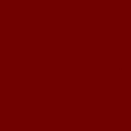
Casino Site
Cas
Casino 
Meilleur Sit
Slots 
UK Casino
Casi
Meilleur Casino 
Migliori
Migliori 
Cry