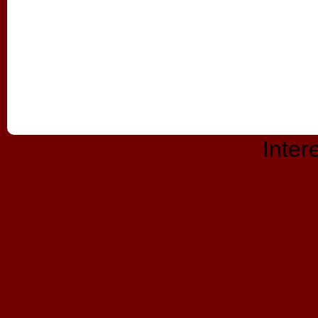
Inter
Casinos
Casi
Migliori
Non Ga
Casinos